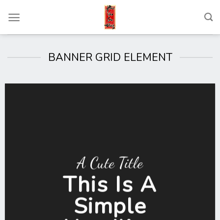
Skip
to
content
BANNER GRID ELEMENT
A Cute Title
This Is A
Simple