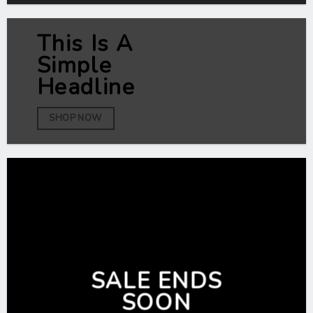
This Is A
Simple
Headline
SHOP NOW
SALE ENDS
SOON