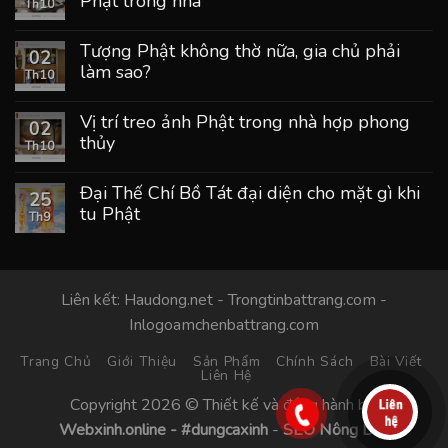
Phật trong nhà
Th10
Tượng Phật không thờ nữa, gia chủ phải
02
làm sao?
Th10
Vị trí treo ảnh Phật trong nhà hợp phong
02
thủy
Th10
Đại Thế Chí Bồ Tát đại diện cho mặt gì khi
25
tu Phật
Th9
Liên kết:
Haudong.net
-
Trongtinbattrang.com
-
Inlogoamchenbattrang.com
Trang Chủ
Giới Thiệu
Sản Phẩm
Chính Sách
Bài Viết
Liên Hệ
Copyright 2026 © Thiết kế và đồng hành bởi
Webxinh.online
-
#dungcaxinh
-
SEO Nông Dân