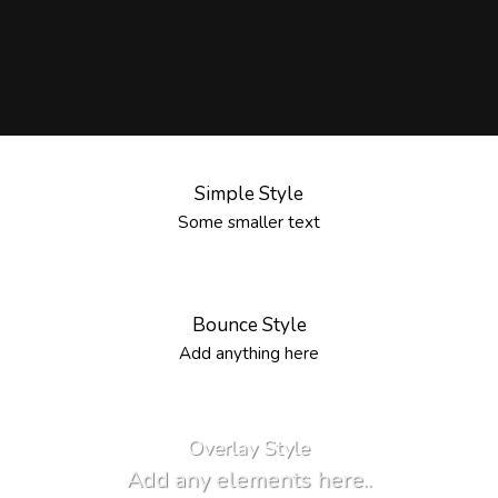
Simple Style
Some smaller text
Bounce Style
Add anything here
Badge Style
Label Style
You can add shortcodes here
Add any elements
here..
Overlay Style
Add any elements here..