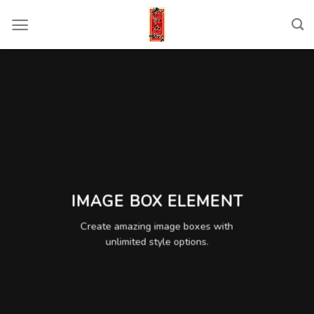
Skip
to
content
IMAGE BOX ELEMENT
Create amazing image boxes with
unlimited style options.