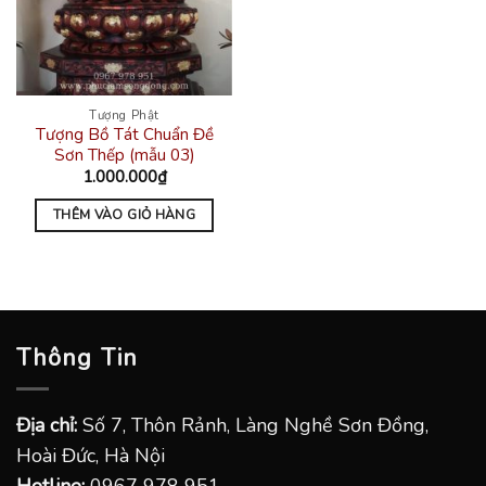
Tượng Phật
Tượng Bồ Tát Chuẩn Đề
Sơn Thếp (mẫu 03)
1.000.000
₫
THÊM VÀO GIỎ HÀNG
Thông Tin
Địa chỉ:
Số 7, Thôn Rảnh, Làng Nghề Sơn Đồng,
Hoài Đức, Hà Nội