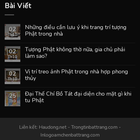
Bài Viết
Những điều cần lưu ý khi trang trí tượng
02
Phật trong nhà
Th10
Tượng Phật không thờ nữa, gia chủ phải
02
làm sao?
Th10
Vị trí treo ảnh Phật trong nhà hợp phong
02
thủy
Th10
Đại Thế Chí Bồ Tát đại diện cho mặt gì khi
25
tu Phật
Th9
Liên kết:
Haudong.net
-
Trongtinbattrang.com
-
Inlogoamchenbattrang.com