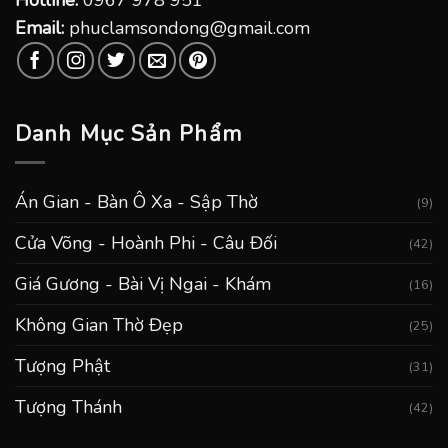
Hotline:
0967 978 951
Email:
phuclamsondong@gmail.com
Danh Mục Sản Phẩm
Án Gian - Bàn Ô Xa - Sập Thờ
(9)
Cửa Võng - Hoành Phi - Câu Đối
(42)
Giá Gương - Bài Vị Ngai - Khám
(16)
Không Gian Thờ Đẹp
(25)
Tượng Phật
(31)
Tượng Thánh
(42)