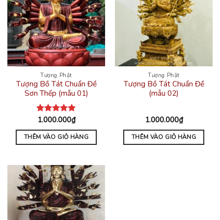
Tượng Phật
Tượng Phật
Tượng Bồ Tát Chuẩn Đề
Tượng Bồ Tát Chuẩn Đề
Sơn Thếp (mẫu 01)
(mẫu 02)
1.000.000
₫
1.000.000
₫
Được xếp
hạng
5.00
5 sao
THÊM VÀO GIỎ HÀNG
THÊM VÀO GIỎ HÀNG