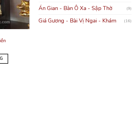
Án Gian - Bàn Ô Xa - Sập Thờ
(9)
Giá Gương - Bài Vị Ngai - Khám
(16)
iền
NG