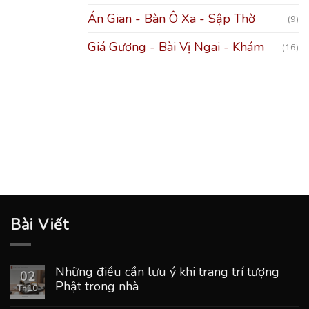
Án Gian - Bàn Ô Xa - Sập Thờ
(9)
Giá Gương - Bài Vị Ngai - Khám
(16)
Bài Viết
Những điều cần lưu ý khi trang trí tượng
02
Phật trong nhà
Th10