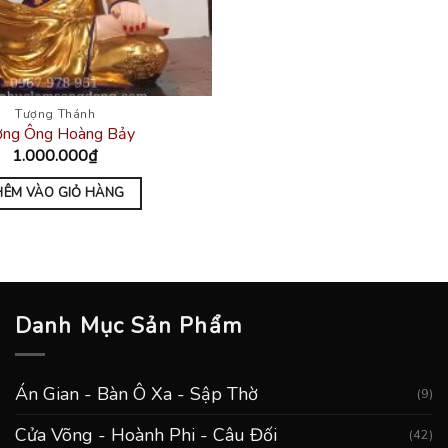
Tượng Thánh
ợng Ông Hoàng Bảy
1.000.000
₫
HÊM VÀO GIỎ HÀNG
Danh Mục Sản Phẩm
Án Gian - Bàn Ô Xa - Sập Thờ
(9)
Cửa Võng - Hoành Phi - Câu Đối
(42)