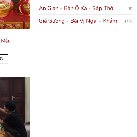
Án Gian - Bàn Ô Xa - Sập Thờ
(9)
Giá Gương - Bài Vị Ngai - Khám
(16)
h Mẫu
NG