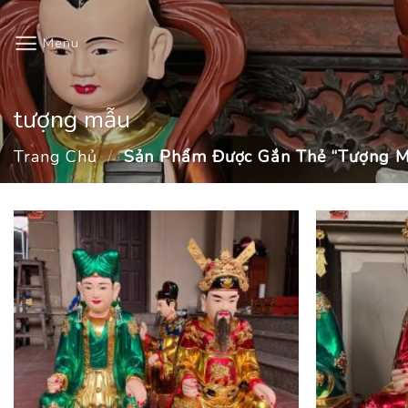
Skip
to
Menu
content
tượng mẫu
Trang Chủ
/
Sản Phẩm Được Gắn Thẻ “tượng 