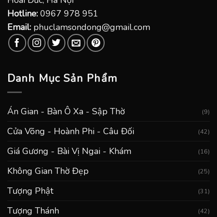
Hoài Đức, Hà Nội
Hotline:
0967 978 951
Email:
phuclamsondong@gmail.com
Danh Mục Sản Phẩm
Án Gian - Bàn Ô Xa - Sập Thờ
(9)
Cửa Võng - Hoành Phi - Câu Đối
(42)
Giá Gương - Bài Vị Ngai - Khám
(16)
Không Gian Thờ Đẹp
(25)
Tượng Phật
(31)
Tượng Thánh
(42)