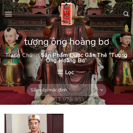
Skip
to
content
tượng ông hoàng bơ
Trang Chủ
/
Sản Phẩm Được Gắn Thẻ “tượng
Ông Hoàng Bơ”
Lọc