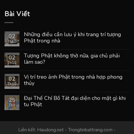
Bài Viết
Những điều cần lưu ý khi trang trí tượng
02
Phật trong nhà
Th10
Tượng Phật không thờ nữa, gia chủ phải
02
làm sao?
Th10
Vị trí treo ảnh Phật trong nhà hợp phong
02
thủy
Th10
Đại Thế Chí Bồ Tát đại diện cho mặt gì khi
25
tu Phật
Th9
Liên kết:
Haudong.net
-
Trongtinbattrang.com
-