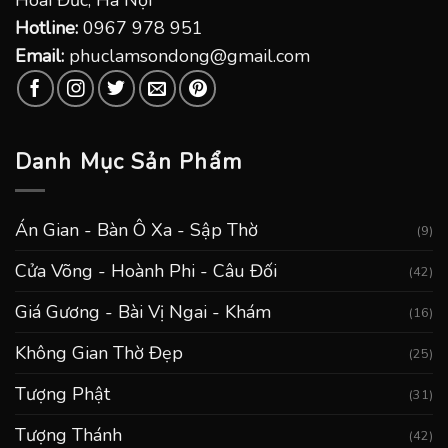
Hoài Đức, Hà Nội
Hotline:
0967 978 951
Email:
phuclamsondong@gmail.com
Danh Mục Sản Phẩm
Án Gian - Bàn Ô Xa - Sập Thờ
(9)
Cửa Võng - Hoành Phi - Câu Đối
(42)
Giá Gương - Bài Vị Ngai - Khám
(16)
Không Gian Thờ Đẹp
(25)
Tượng Phật
(31)
Tượng Thánh
(42)