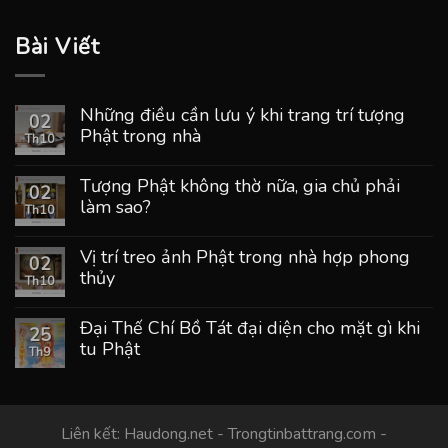
Bài Viết
Những điều cần lưu ý khi trang trí tượng
02
Phật trong nhà
Th10
Tượng Phật không thờ nữa, gia chủ phải
02
làm sao?
Th10
Vị trí treo ảnh Phật trong nhà hợp phong
02
thủy
Th10
Đại Thế Chí Bồ Tát đại diện cho mặt gì khi
25
tu Phật
Th9
Liên kết:
Haudong.net
-
Trongtinbattrang.com
-