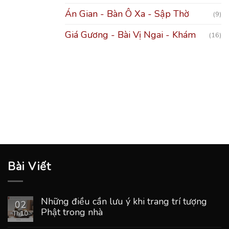
Án Gian - Bàn Ô Xa - Sập Thờ
(9)
Giá Gương - Bài Vị Ngai - Khám
(16)
Bài Viết
Những điều cần lưu ý khi trang trí tượng
02
Phật trong nhà
Th10