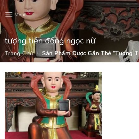
Skip
to
Menu
content
tượng tiên đồng ngọc nữ
Trang Chủ
/
Sản Phẩm Được Gắn Thẻ “tượng T