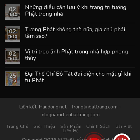
Những điều cần lưu ý khi trang trí tượng
02
Phật trong nhà
Th10
Tượng Phật không thờ nữa, gia chủ phải
02
làm sao?
Th10
Vị trí treo ảnh Phật trong nhà hợp phong
02
thủy
Th10
Đại Thế Chí Bồ Tát đại diện cho mặt gì khi
25
tu Phật
Th9
Liên kết:
Haudong.net
-
Trongtinbattrang.com
-
Inlogoamchenbattrang.com
Trang Chủ
Giới Thiệu
Sản Phẩm
Chính Sách
Bài Viết
Liên Hệ
Copyright 2026 © Thiết kế và đồng hành bởi