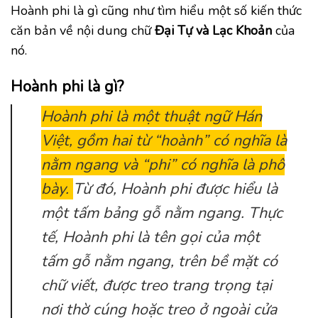
Hoành phi là gì cũng như tìm hiểu một số kiến thức
căn bản về nội dung chữ
Đại Tự
và Lạc Khoản
của
nó.
Hoành phi là gì?
Hoành phi là một thuật ngữ Hán
Việt, gồm hai từ “hoành” có nghĩa là
nằm ngang và “phi” có nghĩa là phô
bày.
Từ đó, Hoành phi được hiểu là
một tấm bảng gỗ nằm ngang. Thực
tế, Hoành phi là tên gọi của một
tấm gỗ nằm ngang, trên bề mặt có
chữ viết, được treo trang trọng tại
nơi thờ cúng hoặc treo ở ngoài cửa