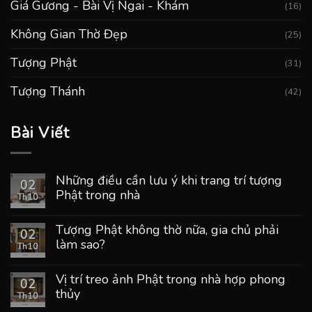
Giá Gương - Bài Vị Ngai - Khám
(16)
Không Gian Thờ Đẹp
(25)
Tượng Phật
(31)
Tượng Thánh
(42)
Bài Viết
Những điều cần lưu ý khi trang trí tượng
02
Phật trong nhà
Th10
Tượng Phật không thờ nữa, gia chủ phải
02
làm sao?
Th10
Vị trí treo ảnh Phật trong nhà hợp phong
02
thủy
Th10