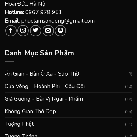
Hoài Đức, Hà Nội
Hotline:
0967 978 951
Email:
phuclamsondong@gmail.com
Danh Mục Sản Phẩm
Án Gian - Bàn Ô Xa - Sập Thờ
(9)
Cửa Võng - Hoành Phi - Câu Đối
(42)
Giá Gương - Bài Vị Ngai - Khám
(16)
Không Gian Thờ Đẹp
(25)
Tượng Phật
(31)
Tượng Thánh
(42)