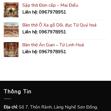
Sập thờ Đơn cấp – Mai Điểu
Liên hệ: 0967978951
Bàn thờ Ô Xa gỗ Dổi, đục Tứ Quý hoá
Liên hệ: 0967978951
Bàn thờ Án Gian – Tứ Linh Hoá
Liên hệ: 0967978951
Thông Tin
Địa chỉ:
Số 7, Thôn Rảnh, Làng Nghề Sơn Đồng,