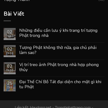
Bài Viết
Những điều cần lưu ý khi trang trí tượng
02
Phật trong nhà
Th10
Tượng Phật không thờ nữa, gia chủ phải
02
làm sao?
Th10
Vị trí treo ảnh Phật trong nhà hợp phong
02
thủy
Th10
Đại Thế Chí Bồ Tát đại diện cho mặt gì khi
25
tu Phật
Th9
Liên kết:
Haudong.net
-
Trongtinbattrang.com
-