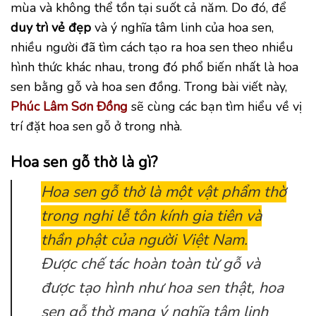
mùa và không thể tồn tại suốt cả năm. Do đó, để
duy trì vẻ đẹp
và ý nghĩa tâm linh của hoa sen,
nhiều người đã tìm cách tạo ra hoa sen theo nhiều
hình thức khác nhau, trong đó phổ biến nhất là hoa
sen bằng gỗ và hoa sen đồng. Trong bài viết này,
Phúc Lâm Sơn Đồng
sẽ cùng các bạn tìm hiểu về vị
trí đặt hoa sen gỗ ở trong nhà.
Hoa sen gỗ thờ là gì?
Hoa sen gỗ thờ là một vật phẩm thờ
trong nghi lễ tôn kính gia tiên và
thần phật của người Việt Nam.
Được chế tác hoàn toàn từ gỗ và
được tạo hình như hoa sen thật, hoa
sen gỗ thờ mang ý nghĩa tâm linh