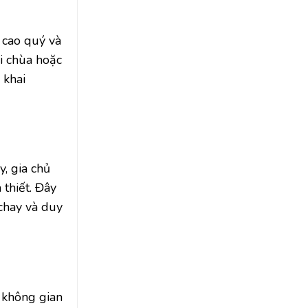
 cao quý và
ôi chùa hoặc
 khai
, gia chủ
 thiết. Đây
 chay và duy
t không gian