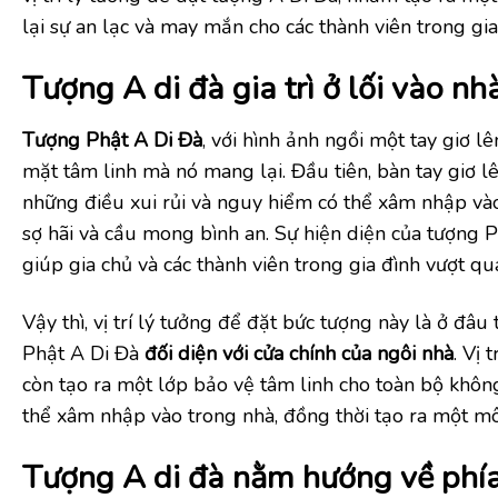
lại sự an lạc và may mắn cho các thành viên trong gia
Tượng A di đà gia trì ở lối vào nh
Tượng Phật A Di Đà
, với hình ảnh ngồi một tay giơ l
mặt tâm linh mà nó mang lại. Đầu tiên, bàn tay giơ l
những điều xui rủi và nguy hiểm có thể xâm nhập vào 
sợ hãi và cầu mong bình an. Sự hiện diện của tượng
giúp gia chủ và các thành viên trong gia đình vượt qu
Vậy thì, vị trí lý tưởng để đặt bức tượng này là ở đ
Phật A Di Đà
đối diện với cửa chính của ngôi nhà
. Vị
còn tạo ra một lớp bảo vệ tâm linh cho toàn bộ khô
thể xâm nhập vào trong nhà, đồng thời tạo ra một mô
Tượng A di đà nằm hướng về phí