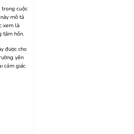
 trong cuộc
g này mô tả
c xem là
g tâm hồn.
ây được cho
trường yên
ại cảm giác