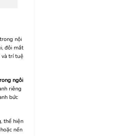
trong nội
i, đôi mắt
và trí tuệ
trong ngôi
ành riêng
uanh bức
, thể hiện
n hoặc nến