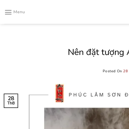
Skip
to
Menu
content
Nên đặt tượng A
Posted On
28
28
Th8