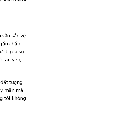
a sâu sắc về
ngăn chặn
vượt qua sự
c an yên,
 đặt tượng
may mắn mà
g tốt không