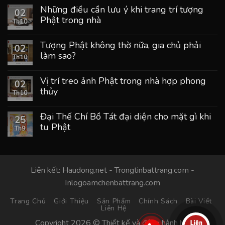
Những điều cần lưu ý khi trang trí tượng
02
Phật trong nhà
Th10
Tượng Phật không thờ nữa, gia chủ phải
02
làm sao?
Th10
Vị trí treo ảnh Phật trong nhà hợp phong
02
thủy
Th10
Đại Thế Chí Bồ Tát đại diện cho mặt gì khi
25
tu Phật
Th9
Liên kết:
Haudong.net
-
Trongtinbattrang.com
-
Inlogoamchenbattrang.com
Trang Chủ
Giới Thiệu
Sản Phẩm
Chính Sách
Bài Viết
Liên Hệ
Copyright 2026 © Thiết kế và đồng hành bởi