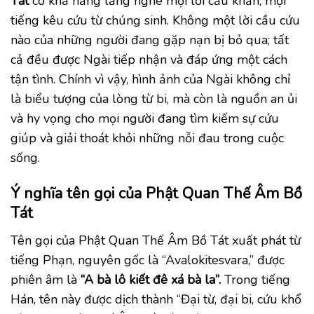
Tát
có khả năng lắng nghe mọi lời cầu khẩn, mọi
tiếng kêu cứu từ chúng sinh. Không một lời cầu cứu
nào của những người đang gặp nạn bị bỏ qua; tất
cả đều được Ngài tiếp nhận và đáp ứng một cách
tận tình. Chính vì vậy, hình ảnh của Ngài không chỉ
là biểu tượng của lòng từ bi, mà còn là nguồn an ủi
và hy vọng cho mọi người đang tìm kiếm sự cứu
giúp và giải thoát khỏi những nỗi đau trong cuộc
sống.
Ý nghĩa tên gọi của Phật Quan Thế Âm Bồ
Tát
Tên gọi của Phật Quan Thế Âm Bồ Tát xuất phát từ
tiếng Phạn, nguyên gốc là “Avalokitesvara,” được
phiên âm là
“A bà lô kiết đê xá bà la”.
Trong tiếng
Hán, tên này được dịch thành “Đại từ, đại bi, cứu khổ