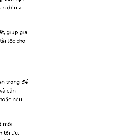
an đến vị
t, giúp gia
ài lộc cho
an trọng để
và cần
 hoặc nếu
ố môi
 tối ưu.