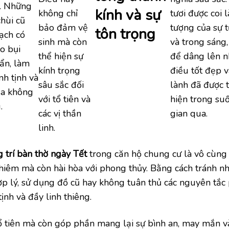
g. Những
kính và sự
không chỉ
tươi được coi 
hùi cũ
bảo đảm vệ
tượng của sự 
tôn trọng
ạch có
sinh mà còn
và trong sáng,
o bụi
thể hiện sự
để dâng lên 
ẩn, làm
kính trọng
điều tốt đẹp v
nh tịnh và
sâu sắc đối
lành đã được 
ủa không
với tổ tiên và
hiện trong suố
.
các vị thần
gian qua.
linh.
g trí bàn thờ ngày Tết
trong căn hộ chung cư là vô cùng
iêm mà còn hài hòa với phong thủy. Bằng cách tránh nh
ợp lý, sử dụng đồ cũ hay không tuân thủ các nguyên tắc
ịnh và đầy linh thiêng.
tổ tiên mà còn góp phần mang lại sự bình an, may mắn và