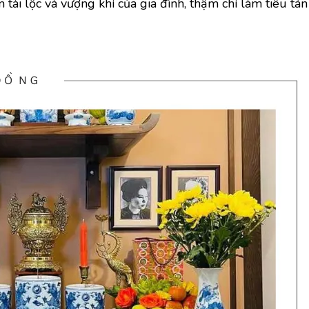
ài lộc và vượng khí của gia đình, thậm chí làm tiêu tá