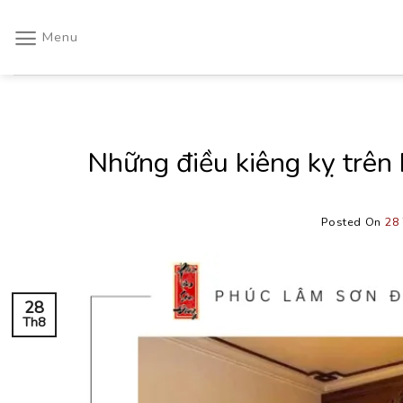
Skip
to
Menu
content
Những điều kiêng kỵ trên 
Posted On
28
28
Th8