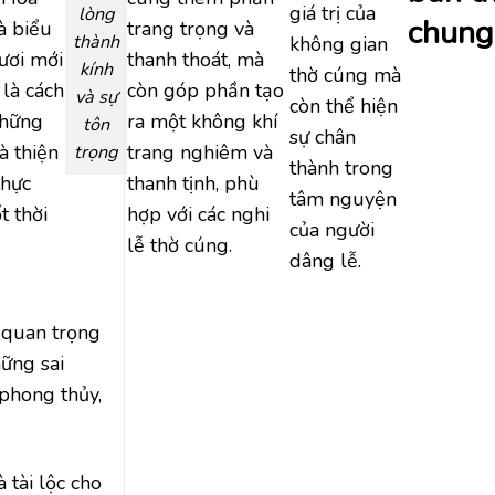
giá trị của
lòng
chung
là biểu
trang trọng và
thành
không gian
tươi mới
thanh thoát, mà
kính
thờ cúng mà
 là cách
còn góp phần tạo
và sự
còn thể hiện
những
ra một không khí
tôn
sự chân
à thiện
trang nghiêm và
trọng
thành trong
thực
thanh tịnh, phù
tâm nguyện
t thời
hợp với các nghi
của người
lễ thờ cúng.
dâng lễ.
 quan trọng
ững sai
 phong thủy,
 tài lộc cho