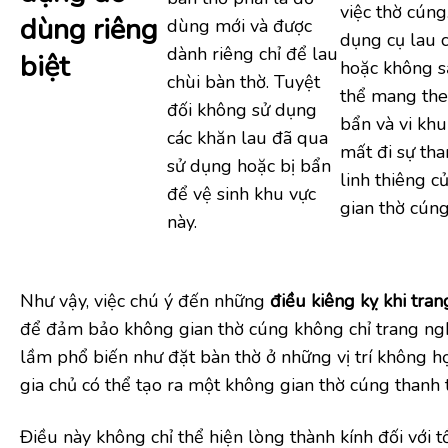
việc thờ cún
dùng riêng
dùng mới và được
dụng cụ lau c
dành riêng chỉ để lau
biệt
hoặc không s
chùi bàn thờ. Tuyệt
thể mang the
đối không sử dụng
bẩn và vi khu
các khăn lau đã qua
mất đi sự tha
sử dụng hoặc bị bẩn
linh thiêng c
để vệ sinh khu vực
gian thờ cúng
này.
Như vậy, việc chú ý đến những
điều kiêng kỵ khi tran
để đảm bảo không gian thờ cúng không chỉ trang ngh
lầm phổ biến như đặt bàn thờ ở những vị trí không h
gia chủ có thể tạo ra một không gian thờ cúng thanh t
Điều này không chỉ thể hiện lòng thành kính đối với 