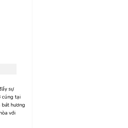
đẩy sự
 cúng tại
ọn bát hương
hòa với