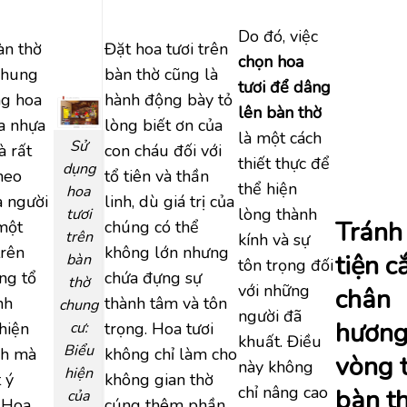
Do đó, việc
bàn thờ
Đặt hoa tươi trên
chọn hoa
chung
bàn thờ cũng là
tươi để dâng
ng hoa
hành động bày tỏ
lên bàn thờ
oa nhựa
lòng biết ơn của
là một cách
Sử
à rất
con cháu đối với
thiết thực để
dụng
heo
tổ tiên và thần
thể hiện
hoa
a người
linh, dù giá trị của
lòng thành
tươi
Tránh
 một
chúng có thể
trên
kính và sự
trên
không lớn nhưng
tiện 
bàn
tôn trọng đối
ng tổ
chứa đựng sự
thờ
với những
chân
nh
thành tâm và tôn
chung
người đã
hươn
hiện
trọng. Hoa tươi
cư:
khuất. Điều
Biểu
nh mà
không chỉ làm cho
vòng 
này không
hiện
 ý
không gian thờ
chỉ nâng cao
bàn t
của
. Hoa
cúng thêm phần