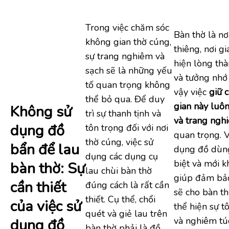
Trong việc chăm sóc
Bàn thờ là nơi
không gian thờ cúng,
thiêng, nơi gi
sự trang nghiêm và
hiện lòng thà
sạch sẽ là những yếu
và tưởng nhớ t
tố quan trọng không
vậy việc
giữ 
thể bỏ qua. Để duy
gian này luôn
Không sử
trì sự thanh tịnh và
và trang ngh
dụng đồ
tôn trọng đối với nơi
quan trọng. V
thờ cúng, việc sử
bẩn để lau
dụng đồ dùn
dụng các dụng cụ
biệt và mới k
bàn thờ: Sự
lau chùi bàn thờ
giúp đảm bảo
cần thiết
đúng cách là rất cần
sẽ cho bàn t
thiết. Cụ thể, chổi
của việc sử
thể hiện sự t
quét và giẻ lau trên
và nghiêm tú
dụng đồ
bàn thờ phải là đồ