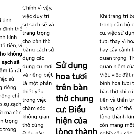
Chính vì vậy,
việc duy trì
Khi trang trí 
 linh
sự sạch sẽ và
trong căn hộ 
a đình thể
trang trọng
cư, việc sử dụ
nh kính
cho bàn thờ
tươi thay vì h
ổ tiên, vì
bằng cách sử
hay cây cảnh l
cho không
dụng các
quan trọng. T
 sạch sẽ
Sử dụng
dụng cụ mới
quan niệm củ
iêm
là rất
hoa tươi
và riêng biệt
Việt, việc đặt
iệc sử
là một phần
bình hoa tươi 
trên bàn
g riêng
thiết yếu
bàn thờ khi cú
hông chỉ
thờ chung
trong việc
tiên và thần li
 sự sạch
cư: Biểu
chăm sóc
không chỉ thể 
hờ mà còn
không gian
lòng thành kí
hiện của
ôn trọng
thờ cúng.
còn mang một
c trong
lòng thành
Điều này
nghĩa sâu sắc