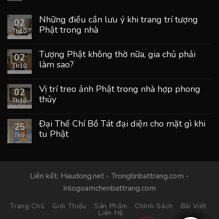
Những điều cần lưu ý khi trang trí tượng
02
Phật trong nhà
Th10
Tượng Phật không thờ nữa, gia chủ phải
02
làm sao?
Th10
Vị trí treo ảnh Phật trong nhà hợp phong
02
thủy
Th10
Đại Thế Chí Bồ Tát đại diện cho mặt gì khi
25
tu Phật
Th9
Liên kết:
Haudong.net
-
Trongtinbattrang.com
-
Inlogoamchenbattrang.com
Trang Chủ
Giới Thiệu
Sản Phẩm
Chính Sách
Bài Viết
Liên Hệ