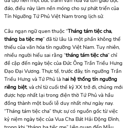
đã tạo nên một bức tranh văn hóa và tôn giáo độc
đáo, điều này làm nền móng cho sự phát triển của
Tín Ngưỡng Tứ Phủ Việt Nam trong lịch sử.
Câu ngạn ngữ quen thuộc “
Tháng tám tiệc cha,
tháng ba tiệc mẹ
” đã từ lâu là một phần không thể
thiếu của văn hóa tín ngưỡng Việt Nam. Tuy nhiên,
nhiều người hiểu sai rằng “
tháng tám tiệc cha
” chỉ
đề cập đến ngày tiệc của Đức Ông Trần Triều Hưng
Đạo Đại Vương. Thực tế, trước đây, tín ngưỡng Trần
Triều Hưng và Tứ Phủ là h
ai hệ thống tín ngưỡng
riêng biệt
, và chỉ từ cuối thế kỷ XX trở đi, chúng mới
được hợp nhất lại trong điện thờ Tứ Phủ và hầu
đồng thành một buổi lễ duy nhất như ngày nay.
“Tháng tám tiệc cha” thực sự có nguồn gốc từ việc
kỷ niệm ngày tiệc của Vua Cha Bát Hải Động Đình,
trong khi “tháng ba tiệc mẹ” liên quan đến Mẫu