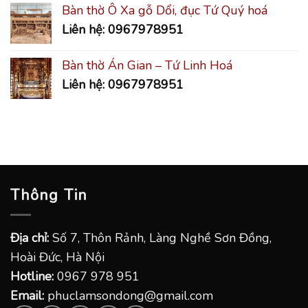
Bàn thờ Ô Xa gỗ Dổi, đục Tứ Quý hoá
Liên hệ: 0967978951
Bàn thờ Án Gian – Tứ Linh Hoá
Liên hệ: 0967978951
Thông Tin
Địa chỉ:
Số 7, Thôn Rảnh, Làng Nghề Sơn Đồng,
Hoài Đức, Hà Nội
Hotline:
0967 978 951
Email:
phuclamsondong@gmail.com