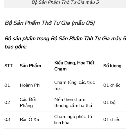
Bộ Sản Phẩm Thờ Tư Gia mẫu 5
Bộ Sản Phẩm Thờ Tư Gia (mẫu 05)
Bộ sản phẩm trong Bộ Sản Phẩm Thờ Tư Gia mẫu 5
bao gồm:
Kiểu Dáng, Họa Tiết
STT
Sản Phẩm
Số lượng
Chạm
Chạm tùng, cúc, trúc,
01
Hoành Phi
01 chiếc
mai..
Câu Đối
Nền then chạm
02
01 bộ
Phẳng
thượng cầm hạ thú
Chạm ngũ phúc, tứ
03
Bàn Ô Xa
01 chiếc
linh hóa