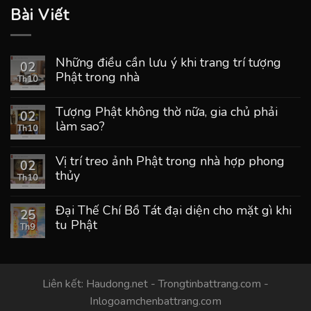
Bài Viết
Những điều cần lưu ý khi trang trí tượng
02
Phật trong nhà
Th10
Tượng Phật không thờ nữa, gia chủ phải
02
làm sao?
Th10
Vị trí treo ảnh Phật trong nhà hợp phong
02
thủy
Th10
Đại Thế Chí Bồ Tát đại diện cho mặt gì khi
25
tu Phật
Th9
Liên kết:
Haudong.net
-
Trongtinbattrang.com
-
Inlogoamchenbattrang.com