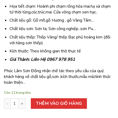
Họa tiết chạm: Hoành phi chạm rồng hóa mai.hạ xà chạm
tứ thời tùng,cúc,trúc,mai .Cửa võng chạm sen hạc..
Chất liệu gỗ: Gỗ mít,gỗ Hương , gỗ Vàng Tâm…
Chất liệu sơn: Sơn ta, Sơn công nghiệp ,sơn Pu…
Chất liệu thếp: Thếp Vàng/ thếp Bạc phủ hoàng kim (đối
với hàng sơn thếp)
Kích thước: Theo không gian thờ thực tế
Giá Thành: Liên Hệ 0967 978 951
Phúc Lâm Sơn Đồng nhận chế tác theo yêu cầu của quý
khách hàng về chất liệu gỗ,sơn ,kích thước,mẫu mã,hình thức
hoàn thiện…
Còn 12 trong kho
Hoành Phi - Cửa Võng Sen Hạc số lượng
THÊM VÀO GIỎ HÀNG