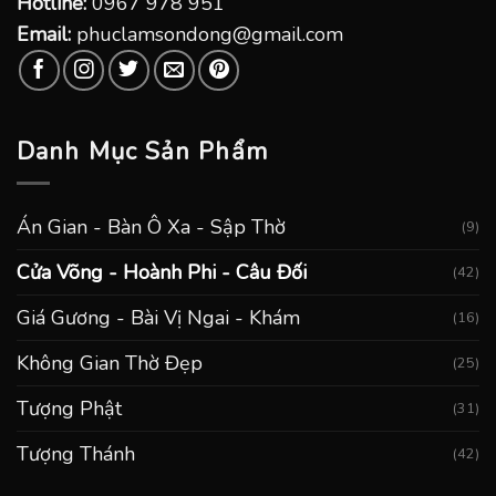
Hotline:
0967 978 951
Email:
phuclamsondong@gmail.com
Danh Mục Sản Phẩm
Án Gian - Bàn Ô Xa - Sập Thờ
(9)
Cửa Võng - Hoành Phi - Câu Đối
(42)
Giá Gương - Bài Vị Ngai - Khám
(16)
Không Gian Thờ Đẹp
(25)
Tượng Phật
(31)
Tượng Thánh
(42)