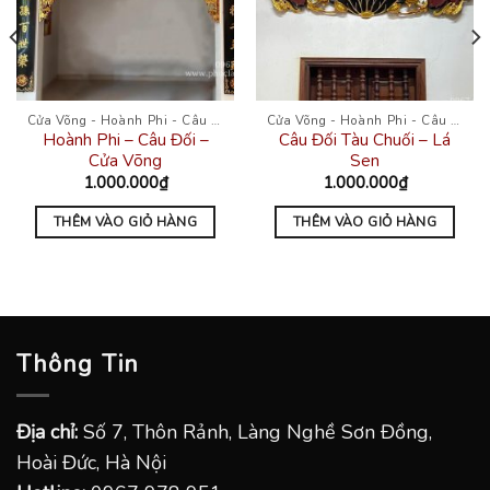
Cửa Võng - Hoành Phi - Câu Đối
Cửa Võng - Hoành Phi - Câu Đối
Hoành Phi – Câu Đối –
Câu Đối Tàu Chuối – Lá
Cửa Võng
Sen
1.000.000
₫
1.000.000
₫
THÊM VÀO GIỎ HÀNG
THÊM VÀO GIỎ HÀNG
Thông Tin
Địa chỉ:
Số 7, Thôn Rảnh, Làng Nghề Sơn Đồng,
Hoài Đức, Hà Nội