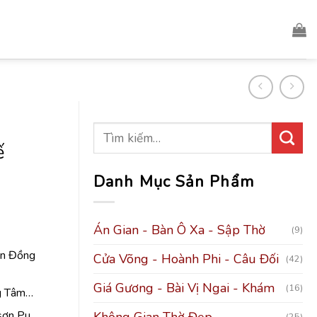
ế
Danh Mục Sản Phẩm
Án Gian - Bàn Ô Xa - Sập Thờ
(9)
ơn Đồng
Cửa Võng - Hoành Phi - Câu Đối
(42)
Giá Gương - Bài Vị Ngai - Khám
(16)
ng Tâm…
,sơn Pu…
Không Gian Thờ Đẹp
(25)