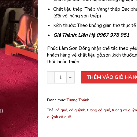
Chất liệu thếp: Thếp Vàng/ thếp Bạc p
(đối với hàng sơn thếp)
Kích thước: Theo không gian thờ thực tế
Giá Thành: Liên Hệ 0967 978 951
Phúc Lâm Sơn Đồng nhận chế tác theo yêu
khách hàng về chất liệu gỗ,sơn ,kích thước
thức hoàn thiện…
Tượng Cô Quỳnh Cô Quế số lượng
THÊM VÀO GIỎ HÀN
Danh mục:
Tượng Thánh
Thẻ:
cô quế
,
cô quỳnh
,
tượng cô quế
,
tượng cô quỳ
quỳnh cô quế