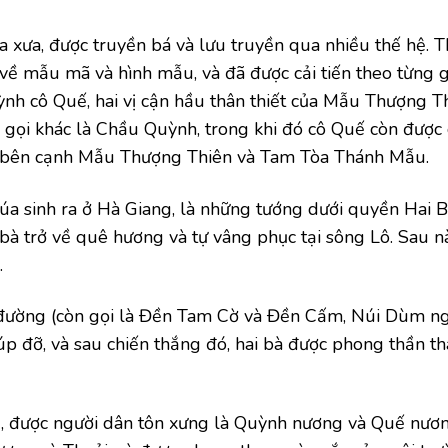
 xưa, được truyền bá và lưu truyền qua nhiều thế hệ. T
ề mẫu mã và hình mẫu, và đã được cải tiến theo từng g
nh cô Quế, hai vị cận hầu thân thiết của Mẫu Thượng T
gọi khác là Chầu Quỳnh, trong khi đó cô Quế còn được 
h bên cạnh Mẫu Thượng Thiên và Tam Tòa Thánh Mẫu.
úa sinh ra ở Hà Giang, là những tướng dưới quyền Hai B
i bà trở về quê hương và tự vâng phục tại sông Lô. Sau nà
.
 đường (còn gọi là Đền Tam Cờ và Đền Cấm, Núi Dùm ng
úp đỡ, và sau chiến thắng đó, hai bà được phong thần th
 được người dân tôn xưng là Quỳnh nương và Quế nươ