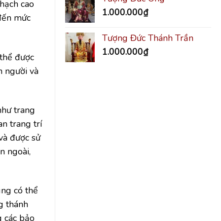
thạch cao
1.000.000
₫
 đến mức
Tượng Đức Thánh Trần
1.000.000
₫
 thể được
n người và
như trang
n trang trí
và được sử
n ngoài,
úng có thể
ng thánh
g các bảo