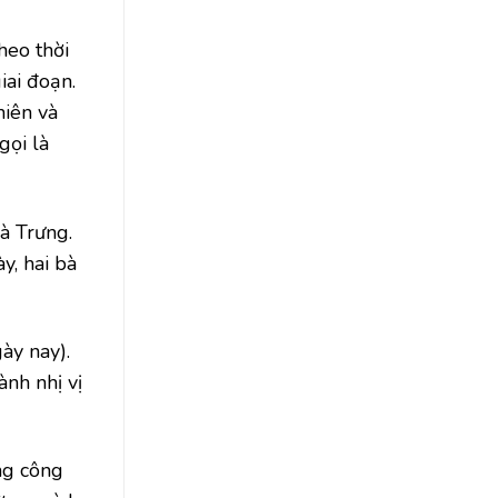
heo thời
iai đoạn.
hiên và
gọi là
à Trưng.
y, hai bà
ày nay).
ành nhị vị
ng công