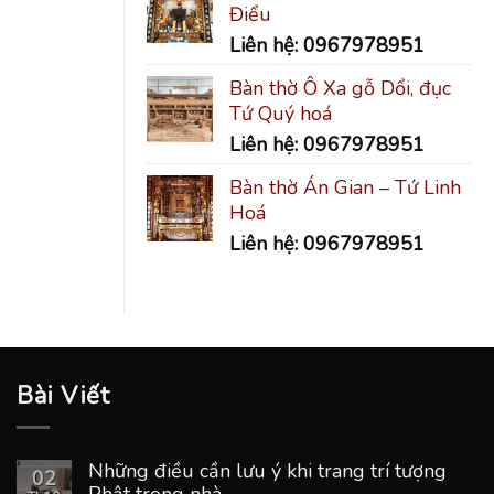
Điểu
Liên hệ: 0967978951
Bàn thờ Ô Xa gỗ Dổi, đục
Tứ Quý hoá
Liên hệ: 0967978951
Bàn thờ Án Gian – Tứ Linh
Hoá
Liên hệ: 0967978951
Bài Viết
Những điều cần lưu ý khi trang trí tượng
02