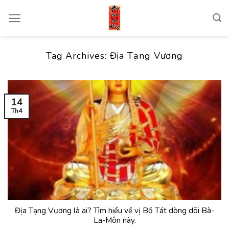
Skip
to
content
Tag Archives:
Địa Tạng Vương
14
Th4
Địa Tạng Vương là ai? Tìm hiểu về vị Bồ Tát dòng dõi Bà-
La-Môn này.