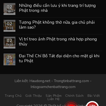
Những điều cần lưu ý khi trang trí tượng
02
Phật trong nhà
Th10
Tượng Phật không thờ nữa, gia chủ phải
02
làm sao?
Th10
Vị trí treo ảnh Phật trong nhà hợp phong
02
thủy
Th10
Đại Thế Chí Bồ Tát đại diện cho mặt gì khi
25
tu Phật
Th9
Liên kết:
Haudong.net
-
Trongtinbattrang.com
-
Inlogoamchenbattrang.com
Trang Chủ
Giới Thiệu
Sản Phẩm
Chính Sách
Bài Viết
Liên Hệ
Copyright 2026 © Thiết kế và đồng hành bởi