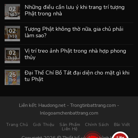
Những điều cần lưu ý khi trang trí tượng
02
Phật trong nhà
Th10
Tượng Phật không thờ nữa, gia chủ phải
02
làm sao?
Th10
Vị trí treo ảnh Phật trong nhà hợp phong
02
thủy
Th10
Đại Thế Chí Bồ Tát đại diện cho mặt gì khi
25
tu Phật
Th9
Liên kết:
Haudong.net
-
Trongtinbattrang.com
-
Inlogoamchenbattrang.com
Trang Chủ
Giới Thiệu
Sản Phẩm
Chính Sách
Bài Viết
Liên Hệ
Copyright 2026 © Thiết kế và đồng hành bởi