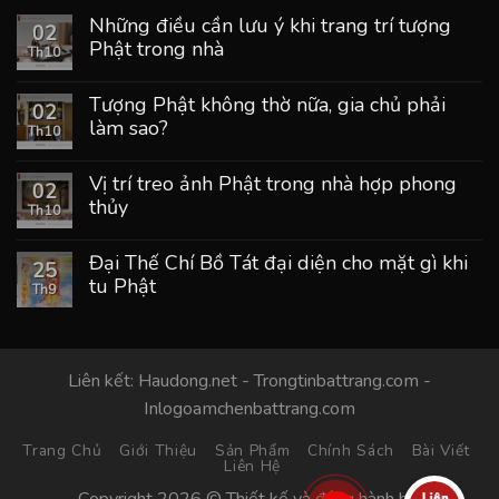
Những điều cần lưu ý khi trang trí tượng
02
Phật trong nhà
Th10
Tượng Phật không thờ nữa, gia chủ phải
02
làm sao?
Th10
Vị trí treo ảnh Phật trong nhà hợp phong
02
thủy
Th10
Đại Thế Chí Bồ Tát đại diện cho mặt gì khi
25
tu Phật
Th9
Liên kết:
Haudong.net
-
Trongtinbattrang.com
-
Inlogoamchenbattrang.com
Trang Chủ
Giới Thiệu
Sản Phẩm
Chính Sách
Bài Viết
Liên Hệ
Copyright 2026 © Thiết kế và đồng hành bởi