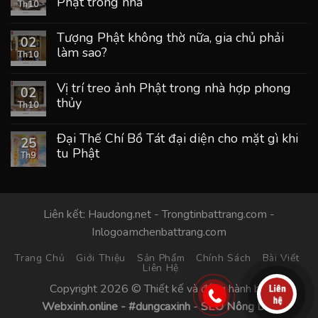
Phật trong nhà
Th10
Tượng Phật không thờ nữa, gia chủ phải
02
làm sao?
Th10
Vị trí treo ảnh Phật trong nhà hợp phong
02
thủy
Th10
Đại Thế Chí Bồ Tát đại diện cho mặt gì khi
25
tu Phật
Th9
Liên kết:
Haudong.net
-
Trongtinbattrang.com
-
Inlogoamchenbattrang.com
Trang Chủ
Giới Thiệu
Sản Phẩm
Chính Sách
Bài Viết
Liên Hệ
Copyright 2026 © Thiết kế và đồng hành bởi
Webxinh.online
-
#dungcaxinh
-
SEO Nông Dân