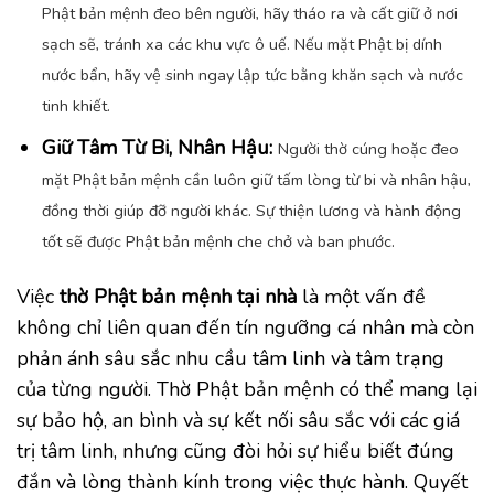
Phật bản mệnh đeo bên người, hãy tháo ra và cất giữ ở nơi
sạch sẽ, tránh xa các khu vực ô uế. Nếu mặt Phật bị dính
nước bẩn, hãy vệ sinh ngay lập tức bằng khăn sạch và nước
tinh khiết.
Giữ Tâm Từ Bi, Nhân Hậu:
Người thờ cúng hoặc đeo
mặt Phật bản mệnh cần luôn giữ tấm lòng từ bi và nhân hậu,
đồng thời giúp đỡ người khác. Sự thiện lương và hành động
tốt sẽ được Phật bản mệnh che chở và ban phước.
Việc
thờ Phật bản mệnh tại nhà
là một vấn đề
không chỉ liên quan đến tín ngưỡng cá nhân mà còn
phản ánh sâu sắc nhu cầu tâm linh và tâm trạng
của từng người. Thờ Phật bản mệnh có thể mang lại
sự bảo hộ, an bình và sự kết nối sâu sắc với các giá
trị tâm linh, nhưng cũng đòi hỏi sự hiểu biết đúng
đắn và lòng thành kính trong việc thực hành. Quyết