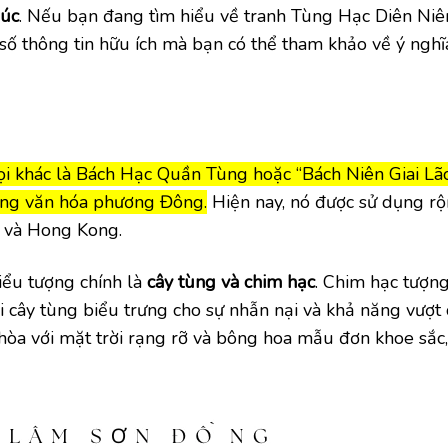
húc
. Nếu bạn đang tìm hiểu về tranh Tùng Hạc Diên Niên,
ố thông tin hữu ích mà bạn có thể tham khảo về ý nghĩ
gọi khác là Bách Hạc Quần Tùng hoặc “Bách Niên Giai L
trong văn hóa phương Đông.
Hiện nay, nó được sử dụng rộ
, và Hong Kong.
iểu tượng chính là
cây tùng và chim hạc
. Chim hạc tượn
khi cây tùng biểu trưng cho sự nhẫn nại và khả năng vượt
hòa với mặt trời rạng rỡ và bông hoa mẫu đơn khoe sắc,