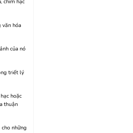
, chim hạc
g văn hóa
 ảnh của nó
ng triết lý
 hạc hoặc
a thuận
ị cho những