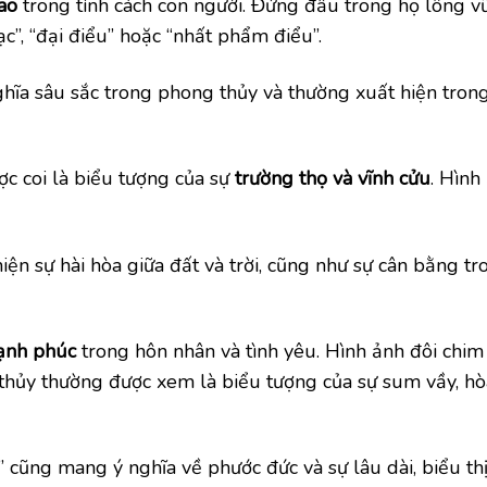
ao
trong tính cách con người. Đứng đầu trong họ lông vũ
c”, “đại điểu” hoặc “nhất phẩm điểu”.
hĩa sâu sắc trong phong thủy và thường xuất hiện tron
c coi là biểu tượng của sự
trường thọ và vĩnh cửu
. Hình
hiện sự hài hòa giữa đất và trời, cũng như sự cân bằng tro
hạnh phúc
trong hôn nhân và tình yêu. Hình ảnh đôi chim
thủy thường được xem là biểu tượng của sự sum vầy, hò
” cũng mang ý nghĩa về phước đức và sự lâu dài, biểu th