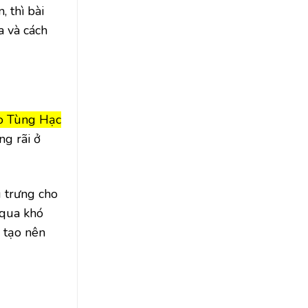
 thì bài
a và cách
ão Tùng Hạc
ng rãi ở
g trưng cho
 qua khó
 tạo nên