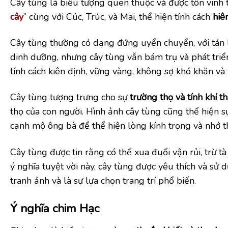
Cây tùng là biểu tượng quen thuộc và được tôn vinh
cây
” cùng với Cúc, Trúc, và Mai, thể hiện tính cách
hiê
Cây tùng thường có dạng đứng uyển chuyển, với tán l
dinh dưỡng, nhưng cây tùng vẫn bám trụ và phát triể
tính cách kiên định, vững vàng, không sợ khó khăn và 
Cây tùng tượng trưng cho sự
trường thọ và tính khí t
thọ của con người. Hình ảnh cây tùng cũng thể hiện sự
cạnh mộ ông bà để thể hiện lòng kính trọng và nhớ t
Cây tùng được tin rằng có thể xua đuổi vận rủi, trừ t
ý nghĩa tuyệt vời này, cây tùng được yêu thích và sử
tranh ảnh và là sự lựa chọn trang trí phổ biến.
Ý nghĩa chim Hạc