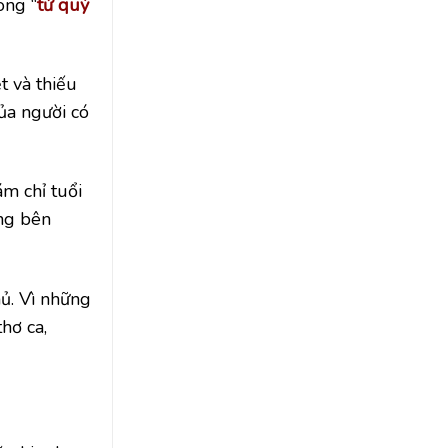
ong “
tứ quý
t và thiếu
ủa người có
ám chỉ tuổi
ồng bên
hủ. Vì những
hơ ca,