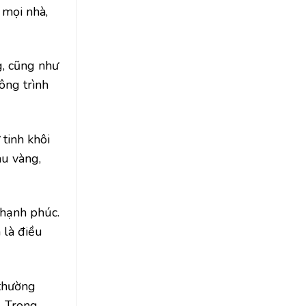
 mọi nhà,
g, cũng như
ông trình
 tinh khôi
àu vàng,
 hạnh phúc.
 là điều
 thường
. Trong