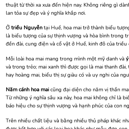
thuật từ thời xa xưa đến hiện nay. Không riêng gì dà
lan tỏa sự đẹp và ý nghĩa khắp nơi.
Ở
triều Nguyễn
tại Huế, hoa mai trở thành biểu tượn
là biểu tượng của sự thịnh vượng và hòa bình trong tr
đền đài, cung điện và cổ vật ở Huế, kinh đô của triề
Mỗi loài hoa mai mang trong mình một mỹ danh và
ý
và trong trẻo; mai xanh thì được gọi là mai thanh đài
hay hoàng mai, biểu thị sự giàu có và uy nghi của ngư
Năm cánh hoa mai
cũng đại diện cho năm vị thần ma
Từ những ý nghĩa sâu xa này, hoa mai không chỉ là bi
báo hiệu cho sự thịnh vượng và hạnh phúc của con ng
Trên nhiều chất liệu và bằng nhiều thủ pháp khác n
được kết hợp với các loại hoa khác như mẫu đơn, sen,