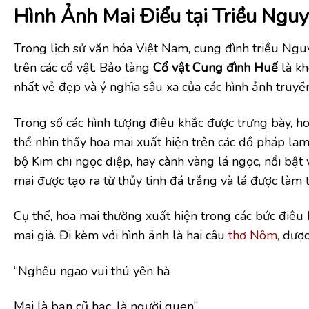
Hình Ảnh Mai Điểu
tại
Triều Ngu
Trong lịch sử văn hóa Việt Nam, cung đình triều Nguyễn
trên các cổ vật. Bảo tàng
Cổ vật Cung đình Huế
là kh
nhất vẻ đẹp và ý nghĩa sâu xa của các hình ảnh truyề
Trong số các hình tượng điêu khắc được trưng bày, ho
thể nhìn thấy hoa mai xuất hiện trên các đồ pháp lam
bộ Kim chi ngọc diệp, hay cành vàng lá ngọc, nổi bật v
mai được tạo ra từ thủy tinh đá trắng và lá được làm
Cụ thể, hoa mai thường xuất hiện trong các bức điêu k
mai già. Đi kèm với hình ảnh là hai câu
thơ Nôm,
được
“Nghêu ngao vui thú yên hà
Mai là bạn cũ hạc, là người quen”