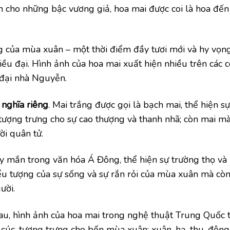
nh cho những bậc vương giả, hoa mai được coi là hoa đến
g của mùa xuân – một thời điểm đầy tươi mới và hy vọn
iều đại. Hình ảnh của hoa mai xuất hiện nhiều trên các c
u đại nhà Nguyễn.
 nghĩa riêng
. Mai trắng được gọi là bạch mai, thể hiện sự
, tượng trưng cho sự cao thượng và thanh nhã; còn mai m
ời quân tử.
y mắn trong văn hóa Á Đông, thể hiện sự trường thọ và
ểu tượng của sự sống và sự rắn rỏi của mùa xuân mà còn
ười.
hau, hình ảnh của hoa mai trong nghệ thuật Trung Quốc
 cúc, tượng trưng cho bốn mùa xuân: xuân, hạ, thu, đông