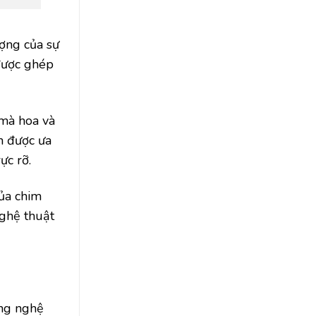
ượng của sự
được ghép
 mà hoa và
n được ưa
ực rỡ.
của chim
nghệ thuật
ong nghệ