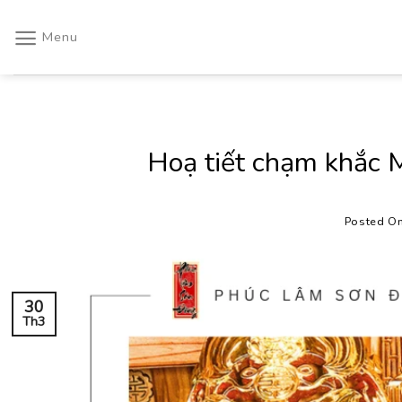
Skip
to
Menu
content
Hoạ tiết chạm khắc M
Posted O
30
Th3