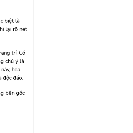
c biệt là
i lại rõ nét
ang trí. Có
g chú ý là
 này, hoa
à độc đáo.
ứng bên gốc