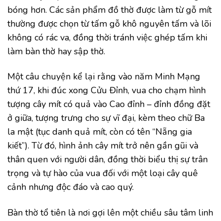
bóng hơn. Các sản phẩm đồ thờ được làm từ gỗ mít
thường được chọn từ tấm gỗ khô nguyên tấm và lõi
không có rác va, đồng thời tránh việc ghép tấm khi
làm bàn thờ hay sập thờ.
Một câu chuyện kể lại rằng vào năm Minh Mạng
thứ 17, khi đúc xong Cửu Đỉnh, vua cho chạm hình
tượng cây mít có quả vào Cao đỉnh – đỉnh đồng đặt
ở giữa, tượng trưng cho sự vĩ đại, kèm theo chữ Ba
la mật (tục danh quả mít, còn có tên “Nẵng gia
kiết”). Từ đó, hình ảnh cây mít trở nên gần gũi và
thân quen với người dân, đồng thời biểu thị sự trân
trọng và tự hào của vua đối với một loại cây quê
cảnh nhưng độc đáo và cao quý.
Bàn thờ tổ tiên là nơi gợi lên một chiều sâu tâm linh