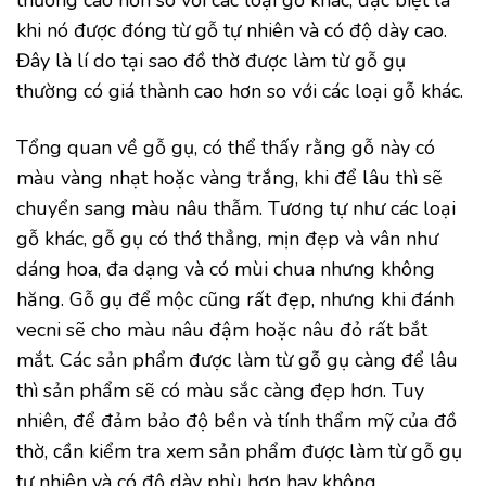
thường cao hơn so với các loại gỗ khác, đặc biệt là
khi nó được đóng từ gỗ tự nhiên và có độ dày cao.
Đây là lí do tại sao đồ thờ được làm từ gỗ gụ
thường có giá thành cao hơn so với các loại gỗ khác.
Tổng quan về gỗ gụ, có thể thấy rằng gỗ này có
màu vàng nhạt hoặc vàng trắng, khi để lâu thì sẽ
chuyển sang màu nâu thẫm. Tương tự như các loại
gỗ khác, gỗ gụ có thớ thẳng, mịn đẹp và vân như
dáng hoa, đa dạng và có mùi chua nhưng không
hăng. Gỗ gụ để mộc cũng rất đẹp, nhưng khi đánh
vecni sẽ cho màu nâu đậm hoặc nâu đỏ rất bắt
mắt. Các sản phẩm được làm từ gỗ gụ càng để lâu
thì sản phẩm sẽ có màu sắc càng đẹp hơn. Tuy
nhiên, để đảm bảo độ bền và tính thẩm mỹ của đồ
thờ, cần kiểm tra xem sản phẩm được làm từ gỗ gụ
tự nhiên và có độ dày phù hợp hay không.