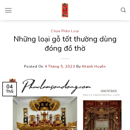
Skip
to
content
Chưa Phân Loại
Những loại gỗ tốt thường dùng
đóng đồ thờ
Posted On
4 Tháng 5, 2023
By
Khánh Huyền
04
Th5