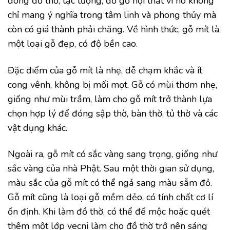
đóng đồ thờ, tạc tượng, đồ gỗ nội thất vì nó không
chỉ mang ý nghĩa trong tâm linh và phong thủy mà
còn có giá thành phải chăng. Về hình thức, gỗ mít là
một loại gỗ đẹp, có độ bền cao.
Đặc điểm của gỗ mít là nhẹ, dễ chạm khắc và ít
cong vênh, không bị mối mọt. Gỗ có mùi thơm nhẹ,
giống như mùi trầm, làm cho gỗ mít trở thành lựa
chọn hợp lý để đóng sập thờ, bàn thờ, tủ thờ và các
vật dụng khác.
Ngoài ra, gỗ mít có sắc vàng sang trọng, giống như
sắc vàng của nhà Phật. Sau một thời gian sử dụng,
màu sắc của gỗ mít có thể ngả sang màu sẫm đỏ.
Gỗ mít cũng là loại gỗ mềm dẻo, có tính chất cơ lí
ổn định. Khi làm đồ thờ, có thể để mộc hoặc quét
thêm một lớp vecni làm cho đồ thờ trở nên sáng