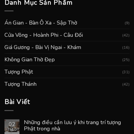
Danh Mục Sản Phẩm
Án Gian - Bàn Ô Xa - Sập Thờ
(9)
Cửa Võng - Hoành Phi - Câu Đối
(42)
Giá Gương - Bài Vị Ngai - Khám
(16)
Không Gian Thờ Đẹp
(25)
Tượng Phật
(31)
Tượng Thánh
(42)
Bài Viết
Những điều cần lưu ý khi trang trí tượng
02
Phật trong nhà
Th10