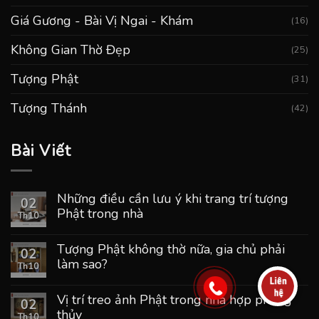
Giá Gương - Bài Vị Ngai - Khám
(16)
Không Gian Thờ Đẹp
(25)
Tượng Phật
(31)
Tượng Thánh
(42)
Bài Viết
Những điều cần lưu ý khi trang trí tượng
02
Phật trong nhà
Th10
Tượng Phật không thờ nữa, gia chủ phải
02
làm sao?
Th10
Vị trí treo ảnh Phật trong nhà hợp phong
02
thủy
Th10