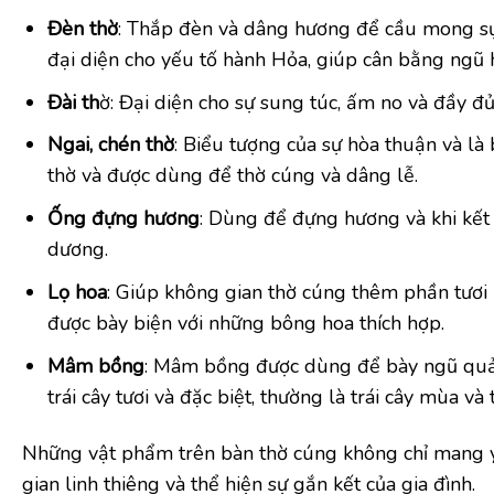
Đèn thờ
: Thắp đèn và dâng hương để cầu mong sự 
đại diện cho yếu tố hành Hỏa, giúp cân bằng ngũ 
Đài th
ờ: Đại diện cho sự sung túc, ấm no và đầy đủ.
Ngai, chén thờ
: Biểu tượng của sự hòa thuận và l
thờ và được dùng để thờ cúng và dâng lễ.
Ống đựng hương
: Dùng để đựng hương và khi kết
dương.
Lọ hoa
: Giúp không gian thờ cúng thêm phần tươi 
được bày biện với những bông hoa thích hợp.
Mâm bồng
: Mâm bồng được dùng để bày ngũ quả,
trái cây tươi và đặc biệt, thường là trái cây mùa và t
Những vật phẩm trên bàn thờ cúng không chỉ mang ý 
gian linh thiêng và thể hiện sự gắn kết của gia đình.