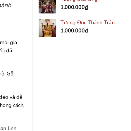
hành
1.000.000
₫
Tượng Đức Thánh Trần
1.000.000
₫
 mỗi gia
ời đã
hờ. Gỗ
 dẻo và dễ
phong cách,
an linh