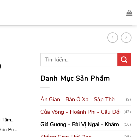
)
Danh Mục Sản Phẩm
Án Gian - Bàn Ô Xa - Sập Thờ
(9)
Cửa Võng - Hoành Phi - Câu Đối
(42)
ng Tâm…
Giá Gương - Bài Vị Ngai - Khám
(16)
, Sơn Pu…
Không Gian Thờ Đẹp
(25)