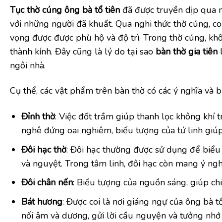
Tục thờ cúng ông bà tổ tiên
đã được truyền dịp qua nh
với những người đã khuất. Qua nghi thức thờ cúng, c
vọng được được phù hộ và độ trì. Trong thờ cúng, k
thành kính. Đây cũng là lý do tại sao
bàn thờ gia tiên
l
ngôi nhà.
Cụ thể, các vật phẩm trên bàn thờ có các ý nghĩa và b
Đỉnh thờ
: Việc đốt trầm giúp thanh lọc không khí 
nghê đứng oai nghiêm, biểu tượng của tứ linh giúp
Đôi hạc thờ
: Đôi hạc thường được sử dụng để biểu t
và nguyệt. Trong tâm linh, đôi hạc còn mang ý ngh
Đôi chân nến
: Biểu tượng của nguồn sáng, giúp chi
Bát hương
: Được coi là nơi giáng ngự của ông bà 
nối âm và dương, gửi lời cầu nguyện và tưởng nhớ t