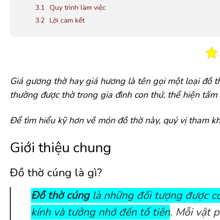
Quy trình làm việc
Lời cam kết
Giá gương thờ hay giá hương là tên gọi một loại đồ t
thường được thờ trong gia đình con thứ, thể hiện tấm 
Để tìm hiểu kỹ hơn về món đồ thờ này, quý vị tham k
Giới thiệu chung
Đồ thờ cúng là gì?
Đồ thờ cúng
là những đối tượng được co
kính và tưởng nhớ đến tổ tiên
. Mỗi vật 