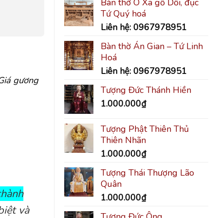
Bàn thờ Ô Xa gỗ Dổi, đục
Tứ Quý hoá
Liên hệ: 0967978951
Bàn thờ Án Gian – Tứ Linh
Hoá
Liên hệ: 0967978951
 Giá gương
Tượng Đức Thánh Hiền
1.000.000
₫
Tượng Phật Thiên Thủ
Thiên Nhãn
1.000.000
₫
Tượng Thái Thượng Lão
Quân
thành
1.000.000
₫
iệt và
Tượng Đức Ông