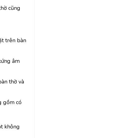
thờ cũng
ặt trên bàn
 xứng âm
bàn thờ và
ng gồm có
ột không