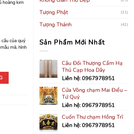
hủ hoàng kim
Tượng Phật
(31)
Tượng Thánh
(42)
 cầu của quý
Sản Phẩm Mới Nhất
, mẫu mã, hình
Câu Đối Thượng Cầm Hạ
Thú Cạp Hoa Dây
G
Liên hệ: 0967978951
Cửa Võng chạm Mai Điểu –
Tứ Quý
Liên hệ: 0967978951
Cuốn Thư chạm Hồng Trĩ
Liên hệ: 0967978951