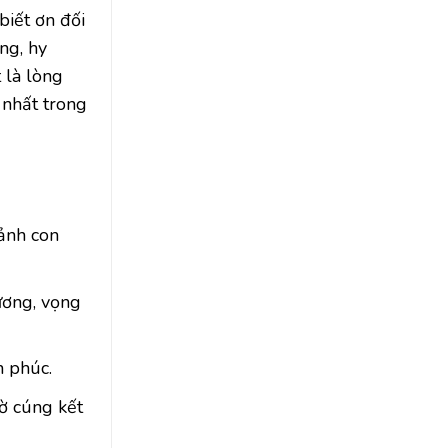
biết ơn đối
ng, hy
 là lòng
 nhất trong
 ảnh con
dương, vọng
h phúc.
hờ cúng kết