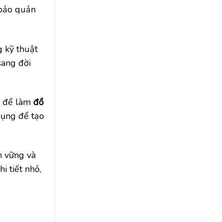
 bảo quản
g kỹ thuật
sang đời
ng để làm
đồ
dụng để tạo
n vững và
i tiết nhỏ,