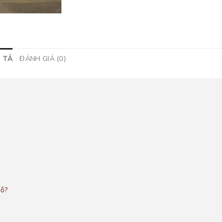
 TẢ
ĐÁNH GIÁ (0)
gỗ?