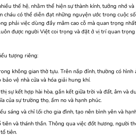
iều thế hệ, nhằm thể hiện sự thành kính, tưởng nhớ và 
on cháu có thể diễn đạt những nguyện ước trong cuộc số
hông phải việc dùng đầy mâm cao cỗ mà quan trọng nhất
uôn được người Việt coi trọng và đặt ở vị trí quan trọng
iểu tượng riêng:
trong không gian thờ tựu. Trên nắp đỉnh, thường có hình
 bảo vệ nhà cửa và hóa giải hung khí.
hị sự kết hợp hài hòa, gắn kết giữa trời và đất, âm và 
ĩa của sự trường thọ, ấm no và hạnh phúc.
ếu sáng và chỉ lối cho gia đình, tạo nên bình yên và hạn
tổ tiên và thánh thần. Thông qua việc đốt hương, người t
ổ tiên.