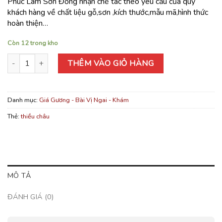
Phúc Lâm Sơn Đồng nhận chế tác theo yêu cầu của quý
khách hàng về chất liệu gỗ,sơn ,kích thước,mẫu mã,hình thức
hoàn thiện…
Còn 12 trong kho
Thiều Châu số lượng
THÊM VÀO GIỎ HÀNG
Danh mục:
Giá Gương - Bài Vị Ngai - Khám
Thẻ:
thiều châu
MÔ TẢ
ĐÁNH GIÁ (0)