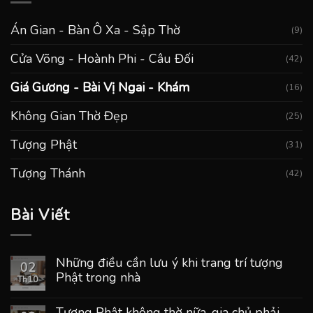
Án Gian - Bàn Ô Xa - Sập Thờ
(9)
Cửa Võng - Hoành Phi - Câu Đối
(42)
Giá Gương - Bài Vị Ngai - Khám
(16)
Không Gian Thờ Đẹp
(25)
Tượng Phật
(31)
Tượng Thánh
(42)
Bài Viết
Những điều cần lưu ý khi trang trí tượng
02
Phật trong nhà
Th10
Tượng Phật không thờ nữa, gia chủ phải