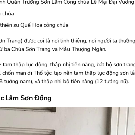
nh Quản Trưởng Sơn Lâm Công chúa Lê Mại Đại Vương
g chúa
thiền sư Quế Hoa công chúa
n Trang) được coi là nơi linh thiêng, nơi người ta thườn
h từ ba Chúa Sơn Trang và Mẫu Thượng Ngàn.
 tam thập lục động, thập nhị tiên nàng, bát bộ sơn tran
 chốn man di Thổ tộc, tạo nên tam thập lục động sơn l
(8 tướng nam), và thập nhị bộ tiên nàng (12 tướng nữ).
úc Lâm Sơn Đồng