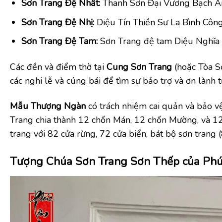
Sơn Trang Đệ Nhất:
Thanh Sơn Đại Vương Bạch A
Sơn Trang Đệ Nhị:
Diệu Tín Thiền Sư La Bình Côn
Sơn Trang Đệ Tam:
Sơn Trang đệ tam Diệu Nghĩa 
Các đền và điểm thờ tại
Cung Sơn Trang
(hoặc Tòa Sơ
các nghi lễ và cúng bái để tìm sự bảo trợ và ơn làn
Mẫu Thượng Ngàn
có trách nhiệm cai quản và bảo vệ
Trang chia thành 12 chốn Mán, 12 chốn Mường, và 12
trang với 82 cửa rừng, 72 cửa biển, bát bộ sơn trang 
Tượng Chúa Sơn Trang Sơn Thếp của Ph