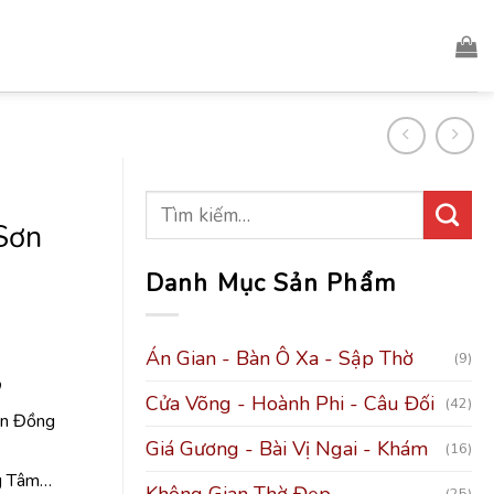
Sơn
Danh Mục Sản Phẩm
Án Gian - Bàn Ô Xa - Sập Thờ
(9)
Cửa Võng - Hoành Phi - Câu Đối
(42)
ơn Đồng
Giá Gương - Bài Vị Ngai - Khám
(16)
ng Tâm…
Không Gian Thờ Đẹp
(25)