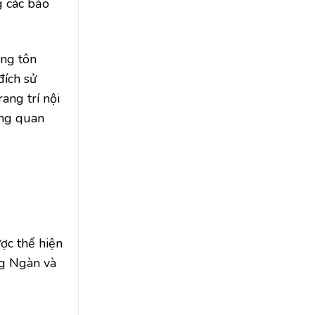
g các bảo
ong tôn
đích sử
ang trí nội
ững quan
ợc thể hiện
ng Ngàn và