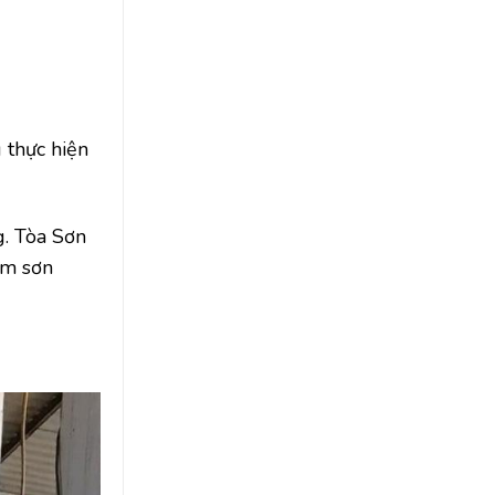
g thực hiện
g. Tòa Sơn
âm sơn