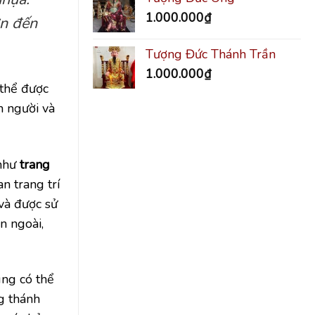
1.000.000
₫
ớn đến
Tượng Đức Thánh Trần
1.000.000
₫
 thể được
n người và
 như
trang
n trang trí
và được sử
n ngoài,
úng có thể
ng thánh