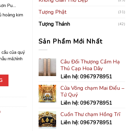
,sơn Pu…
Tượng Phật
(31)
hủ hoàng kim
Tượng Thánh
(42)
Sản Phẩm Mới Nhất
 cầu của quý
,mẫu mã,hình
Câu Đối Thượng Cầm Hạ
Thú Cạp Hoa Dây
Liên hệ: 0967978951
G
Cửa Võng chạm Mai Điểu –
Tứ Quý
Liên hệ: 0967978951
g
Cuốn Thư chạm Hồng Trĩ
Liên hệ: 0967978951