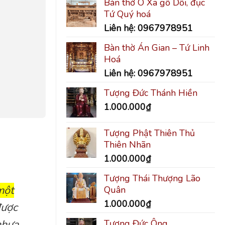
Bàn thờ Ô Xa gỗ Dổi, đục
Tứ Quý hoá
Liên hệ: 0967978951
Bàn thờ Án Gian – Tứ Linh
Hoá
Liên hệ: 0967978951
Tượng Đức Thánh Hiền
1.000.000
₫
Tượng Phật Thiên Thủ
Thiên Nhãn
1.000.000
₫
Tượng Thái Thượng Lão
một
Quân
1.000.000
₫
được
nhựa.
Tượng Đức Ông