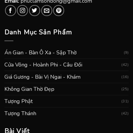
Email:
phuclamsondong@gmail.com
Danh Mục Sản Phẩm
Án Gian - Bàn Ô Xa - Sập Thờ
(9)
Cửa Võng - Hoành Phi - Câu Đối
(42)
Giá Gương - Bài Vị Ngai - Khám
(16)
Không Gian Thờ Đẹp
(25)
Tượng Phật
(31)
Tượng Thánh
(42)
Bài Viết