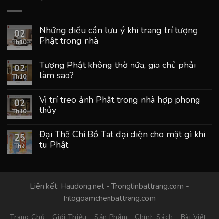
Những điều cần lưu ý khi trang trí tượng
02
Phật trong nhà
Th10
Tượng Phật không thờ nữa, gia chủ phải
02
làm sao?
Th10
Vị trí treo ảnh Phật trong nhà hợp phong
02
thủy
Th10
Đại Thế Chí Bồ Tát đại diện cho mặt gì khi
25
tu Phật
Th9
Liên kết:
Haudong.net
-
Trongtinbattrang.com
-
Inlogoamchenbattrang.com
Trang Chủ
Giới Thiệu
Sản Phẩm
Chính Sách
Bài Viết