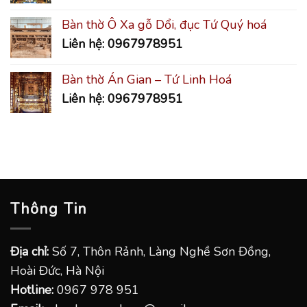
Bàn thờ Ô Xa gỗ Dổi, đục Tứ Quý hoá
Liên hệ: 0967978951
Bàn thờ Án Gian – Tứ Linh Hoá
Liên hệ: 0967978951
Thông Tin
Địa chỉ:
Số 7, Thôn Rảnh, Làng Nghề Sơn Đồng,
Hoài Đức, Hà Nội
Hotline:
0967 978 951