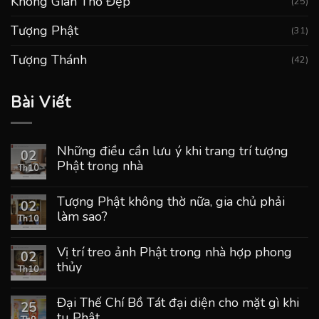
Không Gian Thờ Đẹp
(25)
Tượng Phật
(31)
Tượng Thánh
(42)
Bài Viết
Những điều cần lưu ý khi trang trí tượng
02
Phật trong nhà
Th10
Tượng Phật không thờ nữa, gia chủ phải
02
làm sao?
Th10
Vị trí treo ảnh Phật trong nhà hợp phong
02
thủy
Th10
Đại Thế Chí Bồ Tát đại diện cho mặt gì khi
25
tu Phật