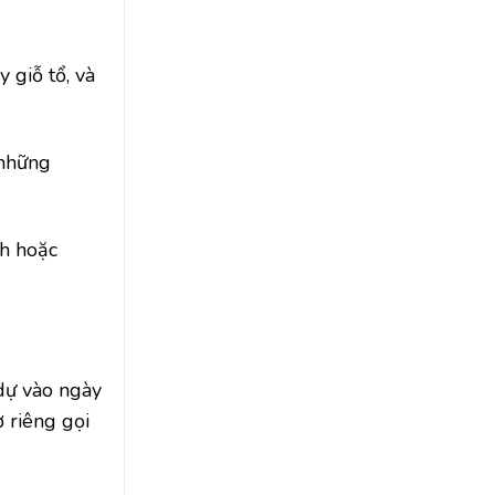
 giỗ tổ, và
 những
nh hoặc
 dự vào ngày
ờ riêng gọi