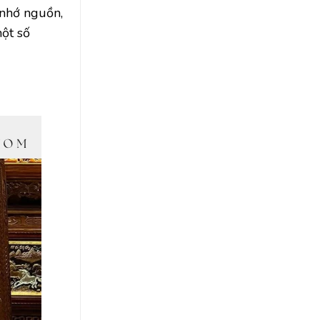
 nhớ nguồn,
ột số