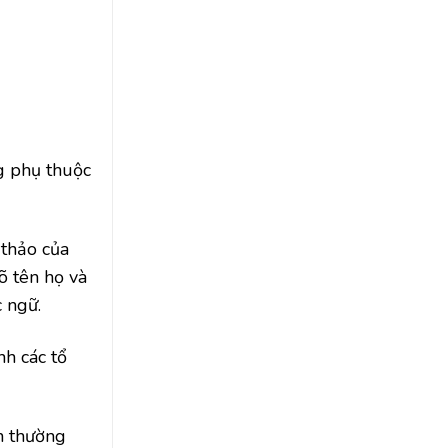
ng phụ thuộc
 thảo của
õ tên họ và
 ngữ.
nh các tổ
nh thường