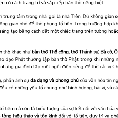
u có cách trang trí và sắp xếp bàn thờ riêng biệt.
rí trung tâm trong nhà, gọi là nhà Trên. Dù không gian 
hông gian nhỏ để thờ phụng tổ tiên. Trong trường hợp k
ã sáng tạo bằng cách đặt một chiếc trang trên tường hoặ
àn thờ khác như
bàn thờ Thổ công, thờ Thánh sư, Bà cô, 
eo đạo Phật thường lập bàn thờ Phật, trong khi những 
hững gia đình lập một ngôi điện riêng để thờ các vị Ch
g, phản ánh sự
đa dạng và phong phú
của văn hóa tín n
ều có những yếu tố chung như bình hương, bài vị, và c
 tổ tiên mà còn là biểu tượng của sự kết nối với văn hóa 
n
lòng hiếu thảo và tôn
kính
đối với tổ tiên, duy trì và phá