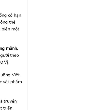
sống có hạn
hông thể
c biến một
Ông mãnh,
người theo
ư Vị.
gưỡng Việt
ác vật phẩm
và truyền
t triển