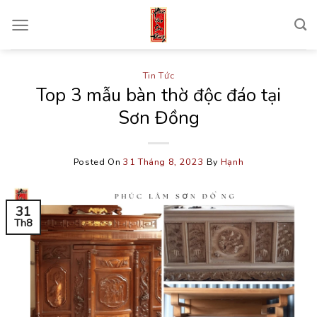
Skip
to
content
Tin Tức
Top 3 mẫu bàn thờ độc đáo tại
Sơn Đồng
Posted On
31 Tháng 8, 2023
By
Hạnh
31
Th8