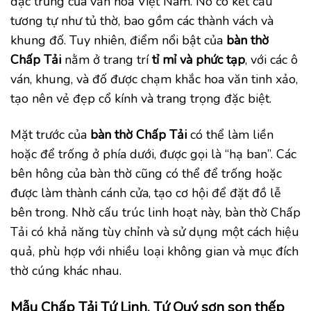
đặc trưng của văn hóa Việt Nam. Nó có kết cấu
tương tự như tủ thờ, bao gồm các thành vách và
khung đố. Tuy nhiên, điểm nổi bật của
bàn thờ
Chấp Tải
nằm ở trang trí
tỉ mỉ và phức tạp
, với các ô
ván, khung, và đố được chạm khắc hoa văn tinh xảo,
tạo nên vẻ đẹp cổ kính và trang trọng đặc biệt.
Mặt trước của
bàn thờ Chấp Tải
có thể làm liền
hoặc để trống ở phía dưới, được gọi là “hạ ban”. Các
bên hông của bàn thờ cũng có thể để trống hoặc
được làm thành cánh cửa, tạo cơ hội để đặt đồ lễ
bên trong. Nhờ cấu trúc linh hoạt này, bàn thờ Chấp
Tải có khả năng tùy chỉnh và sử dụng một cách hiệu
quả, phù hợp với nhiều loại không gian và mục đích
thờ cúng khác nhau.
Mẫu Chấp Tải Tứ Linh, Tứ Quý sơn son thếp