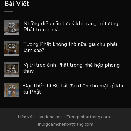
Bài Viết
Những điều cần lưu ý khi trang trí tượng
02
Phật trong nhà
Th10
Tượng Phật không thờ nữa, gia chủ phải
02
làm sao?
Th10
Vị trí treo ảnh Phật trong nhà hợp phong
02
thủy
Th10
Đại Thế Chí Bồ Tát đại diện cho mặt gì khi
25
tu Phật
Th9
Liên kết:
Haudong.net
-
Trongtinbattrang.com
-
Inlogoamchenbattrang.com