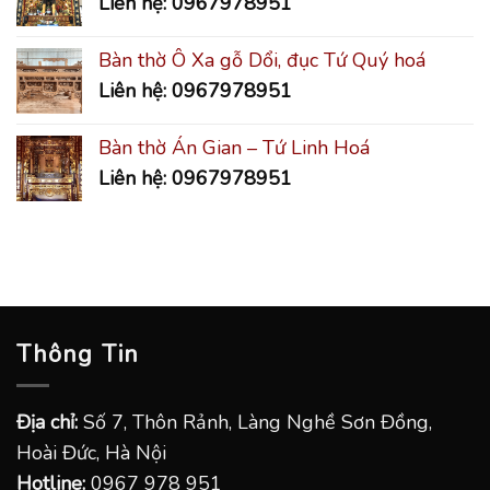
Liên hệ: 0967978951
Bàn thờ Ô Xa gỗ Dổi, đục Tứ Quý hoá
Liên hệ: 0967978951
Bàn thờ Án Gian – Tứ Linh Hoá
Liên hệ: 0967978951
Thông Tin
Địa chỉ:
Số 7, Thôn Rảnh, Làng Nghề Sơn Đồng,
Hoài Đức, Hà Nội
Hotline:
0967 978 951